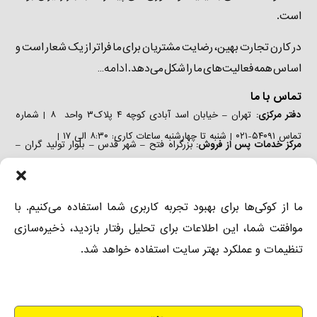
است.
در کارن تجارت بهین، رضایت مشتریان برای ما فراتر از یک شعار است و
ادامه…
اساس همه فعالیت‌های ما را شکل می‌دهد.
تماس با ما
دفتر مرکزی:
تهران – خیابان اسد آبادی کوچه ۴ پلاک۳ واحد ۸ | شماره
تماس ۵۴۰۹۱-۰۲۱ | شنبه تا چهارشنبه ساعات کاری: ۸:۳۰ الی ۱۷ |
مرکز خدمات پس از فروش:
بزرگراه فتح – شهر قدس – بلوار تولید گران –
خیابان صنعت دوم – پلاک ۲۹ | تلفن: ۵۴۰۹۱-۰۲۱ ٫ ۴۴۳۴۶۲۲۷-۰۲۱ | شنبه
تا چهارشنبه ساعات کاری: ۸:۳۰ الی ۱۷ |
دفتر فروش:
تهران – خیابان اسد آبادی کوچه ۴ پلاک۳ واحد ۶ | شماره
ما از کوکی‌ها برای بهبود تجربه کاربری شما استفاده می‌کنیم. با
تماس ۵۴۰۹۱-۰۲۱ ٫ ۲-۸۸۹۷۳۶۸۱-۰۲۱ | شنبه تا چهارشنبه ساعات کاری:
موافقت شما، این اطلاعات برای تحلیل رفتار بازدید، ذخیره‌سازی
۸:۳۰ الی ۱۷ |
تنظیمات و عملکرد بهتر سایت استفاده خواهد شد.
دسترسی
درباره ما
دستگاه‌های صنعتی
آسان
تماس با ما
دستگاه‌های خانگی و
باغبانی
نظرسنجی