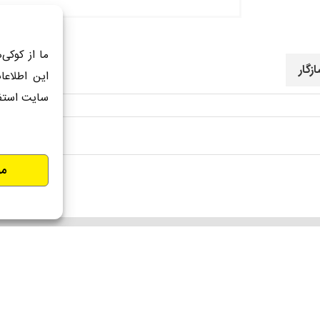
ما از کوکی‌
زگار
این اطلاعا
سایت استف
مو
س با ما
دسترسی آسا
 مرکزی:
تهران – خیابان اسد آبادی کوچه ۴ پلاک۳ واحد ۸ | شماره
درباره ما
به ساعات کاری: ۸:۳۰ الی ۱۷ |
تماس با 
ز خدمات پس از فروش:
بزرگراه فتح – شهر قدس – بلوار تولید گران
نظرسنج
– خیابان صنعت دوم – پلاک ۲۹ | تلفن: ۵۴۰۹۱-۰۲۱ ٫ ۴۴۳۴۶۲۲۷-۰۲۱ |