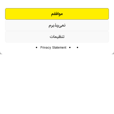
دستگاه های سازگار
موافقم
نمی‌پذیرم
درباره کارن تجارت بهین
تنظیمات
شرکت کارن تجارت بهین، در سال ۱۳۸۸ با چشم‌اندازی روشن و
Privacy Statement
بلندمدت، برای ایجاد تحول در صنعت نظافت کشور، شروع به فعالیت
کرد. از همان ابتدا تا امروز، هدف ما در کارن تجارت بهین ارائه‌ی
محصولات نظافتی باکیفیت و فناوری‌های پیشرفته به بازار ایران بوده
است.
در کارن تجارت بهین، رضایت مشتریان برای ما فراتر از یک شعار است و
ادامه…
اساس همه فعالیت‌های ما را شکل می‌دهد.
تماس با ما
دفتر مرکزی:
تهران – خیابان اسد آبادی کوچه ۴ پلاک۳ واحد ۸ | شماره