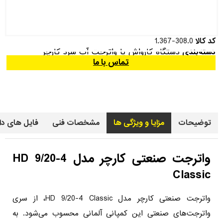
کد کالا
1.367-308.0
دستگاه کارواش یا واترجت آب سرد کارچر
دسته‌بندی
تماس با ما
توضیحات
مزایا و ویژگی ها
مشخصات فنی
فایل های دا
واترجت صنعتی کارچر مدل HD 9/20-4
Classic
واترجت صنعتی کارچر مدل HD 9/20-4 Classic، از سری
واترجت‌های صنعتی این کمپانی آلمانی محسوب می‌شود. به