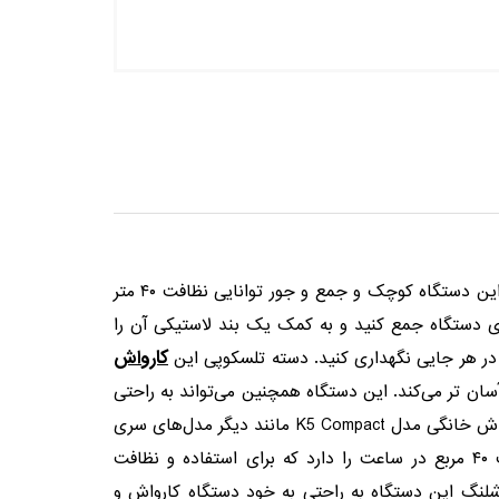
کارواش خانگی کارچر مدل K5 compact از دیگر محصولات خانگی برند کارچر است. حمل و نقل این دستگاه بسیار آسان است. این دستگاه کوچک و جمع و جور توانایی نظافت ۴۰ متر
ی دستگاه جمع کنید و به کمک یک بند لاستیکی آن را
کارواش
ی در هر جایی نگهداری کنید. دسته تلسکوپی این
ت را آسان تر می‌کند. این دستگاه همچنین می‌تواند به راحتی
و به سرعت به شلنگ فشار قوی ۸ متری دستگاه وصل شود. این واترجت، لنز اسپری Vario Power و بلستر فیلتر آب نیز دارد.کارواش خانگی مدل K5 Compact مانند دیگر مدل‌های سری
k مجهز به سیستم خنک کننده موتور است که باعث افزایش قدرت و طول عمر دستگاه می شود. این دستگاه قدرت نظافت ۴۰ مربع در ساعت را دارد که برای استفاده و نظافت
لنگ این دستگاه به راحتی به خود دستگاه کارواش و