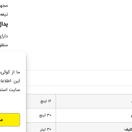
مجهز
تیغه
پدال
دارا
منظ
دستگ
ما از کوکی‌
این اطلاعا
سایت استف
۱۶ اینچ
۳۰ اینچ
مو
کثیف
۳۰ لیتر