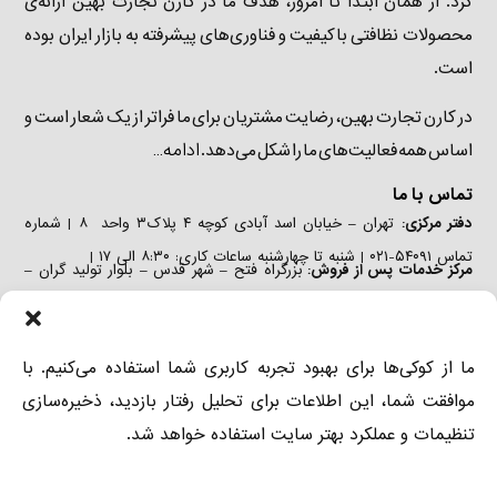
کرد. از همان ابتدا تا امروز، هدف ما در کارن تجارت بهین ارائه‌ی
محصولات نظافتی باکیفیت و فناوری‌های پیشرفته به بازار ایران بوده
است.
در کارن تجارت بهین، رضایت مشتریان برای ما فراتر از یک شعار است و
ادامه…
اساس همه فعالیت‌های ما را شکل می‌دهد.
تماس با ما
دفتر مرکزی:
تهران – خیابان اسد آبادی کوچه ۴ پلاک۳ واحد ۸ | شماره
تماس ۵۴۰۹۱-۰۲۱ | شنبه تا چهارشنبه ساعات کاری: ۸:۳۰ الی ۱۷ |
مرکز خدمات پس از فروش:
بزرگراه فتح – شهر قدس – بلوار تولید گران –
خیابان صنعت دوم – پلاک ۲۹ | تلفن: ۵۴۰۹۱-۰۲۱ ٫ ۴۴۳۴۶۲۲۷-۰۲۱ | شنبه
تا چهارشنبه ساعات کاری: ۸:۳۰ الی ۱۷ |
دفتر فروش:
تهران – خیابان اسد آبادی کوچه ۴ پلاک۳ واحد ۶ | شماره
ما از کوکی‌ها برای بهبود تجربه کاربری شما استفاده می‌کنیم. با
تماس ۵۴۰۹۱-۰۲۱ ٫ ۲-۸۸۹۷۳۶۸۱-۰۲۱ | شنبه تا چهارشنبه ساعات کاری:
موافقت شما، این اطلاعات برای تحلیل رفتار بازدید، ذخیره‌سازی
۸:۳۰ الی ۱۷ |
تنظیمات و عملکرد بهتر سایت استفاده خواهد شد.
دسترسی
درباره ما
دستگاه‌های صنعتی
آسان