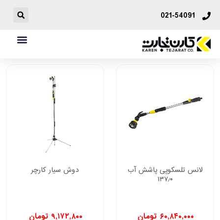
021-54091
لانس تلسکوپی پاشش آب
دوش سیار کارچر
۱۳۷٫۰
۶۰,۸۴۰,۰۰۰
تومان
۹,۱۷۲,۸۰۰
تومان