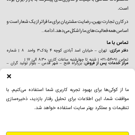
است.
در کارن تجارت بهین، رضایت مشتریان برای ما فراتر از یک شعار است و
ادامه…
اساس همه فعالیت‌های ما را شکل می‌دهد.
تماس با ما
دفتر مرکزی:
تهران – خیابان اسد آبادی کوچه ۴ پلاک۳ واحد ۸ | شماره
تماس ۵۴۰۹۱-۰۲۱ | شنبه تا چهارشنبه ساعات کاری: ۸:۳۰ الی ۱۷ |
مرکز خدمات پس از فروش:
بزرگراه فتح – شهر قدس – بلوار تولید گران –
خیابان صنعت دوم – پلاک ۲۹ | تلفن: ۵۴۰۹۱-۰۲۱ ٫ ۴۴۳۴۶۲۲۷-۰۲۱ | شنبه
تا چهارشنبه ساعات کاری: ۸:۳۰ الی ۱۷ |
دفتر فروش:
تهران – خیابان اسد آبادی کوچه ۴ پلاک۳ واحد ۶ | شماره
ما از کوکی‌ها برای بهبود تجربه کاربری شما استفاده می‌کنیم. با
تماس ۵۴۰۹۱-۰۲۱ ٫ ۲-۸۸۹۷۳۶۸۱-۰۲۱ | شنبه تا چهارشنبه ساعات کاری:
موافقت شما، این اطلاعات برای تحلیل رفتار بازدید، ذخیره‌سازی
۸:۳۰ الی ۱۷ |
تنظیمات و عملکرد بهتر سایت استفاده خواهد شد.
دسترسی
درباره ما
دستگاه‌های صنعتی
آسان
تماس با ما
دستگاه‌های خانگی و
باغبانی