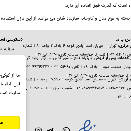
 است که قدرت فوق العاده ای دارد.
ه به نوع مدل و کارخانه سازنده شان می توانند از این نازل استفاده ن
س با ما
دسترسی آسا
 مرکزی:
تهران – خیابان اسد آبادی کوچه ۴ پلاک۳ واحد ۸ | شماره
درباره ما
به ساعات کاری: ۸:۳۰ الی ۱۷ |
تماس با 
ز خدمات پس از فروش:
بزرگراه فتح – شهر قدس – بلوار تولید گران
نظرسنج
– خیابان صنعت دوم – پلاک ۲۹ | تلفن: ۵۴۰۹۱-۰۲۱ ٫ ۴۴۳۴۶۲۲۷-۰۲۱ |
ما از کوکی‌
دریافت ک
تا چهارشنبه ساعات کاری: ۸:۳۰ الی ۱۷ |
ر فروش:
تهران – خیابان اسد آبادی کوچه ۴ پلاک۳ واحد ۶ | شماره
این اطلاعا
ثبت و فع
تماس ۵۴۰۹۱-۰۲۱ ٫ ۲-۸۸۹۷۳۶۸۱-۰۲۱ | شنبه تا چهارشنبه ساعات کاری:
سایت استف
۱ |
مو