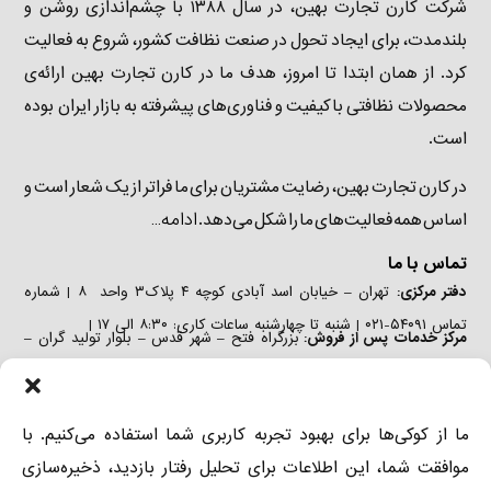
شرکت کارن تجارت بهین، در سال ۱۳۸۸ با چشم‌اندازی روشن و
بلندمدت، برای ایجاد تحول در صنعت نظافت کشور، شروع به فعالیت
کرد. از همان ابتدا تا امروز، هدف ما در کارن تجارت بهین ارائه‌ی
محصولات نظافتی باکیفیت و فناوری‌های پیشرفته به بازار ایران بوده
است.
در کارن تجارت بهین، رضایت مشتریان برای ما فراتر از یک شعار است و
ادامه…
اساس همه فعالیت‌های ما را شکل می‌دهد.
تماس با ما
دفتر مرکزی:
تهران – خیابان اسد آبادی کوچه ۴ پلاک۳ واحد ۸ | شماره
تماس ۵۴۰۹۱-۰۲۱ | شنبه تا چهارشنبه ساعات کاری: ۸:۳۰ الی ۱۷ |
مرکز خدمات پس از فروش:
بزرگراه فتح – شهر قدس – بلوار تولید گران –
خیابان صنعت دوم – پلاک ۲۹ | تلفن: ۵۴۰۹۱-۰۲۱ ٫ ۴۴۳۴۶۲۲۷-۰۲۱ | شنبه
تا چهارشنبه ساعات کاری: ۸:۳۰ الی ۱۷ |
دفتر فروش:
تهران – خیابان اسد آبادی کوچه ۴ پلاک۳ واحد ۶ | شماره
ما از کوکی‌ها برای بهبود تجربه کاربری شما استفاده می‌کنیم. با
تماس ۵۴۰۹۱-۰۲۱ ٫ ۲-۸۸۹۷۳۶۸۱-۰۲۱ | شنبه تا چهارشنبه ساعات کاری:
موافقت شما، این اطلاعات برای تحلیل رفتار بازدید، ذخیره‌سازی
۸:۳۰ الی ۱۷ |