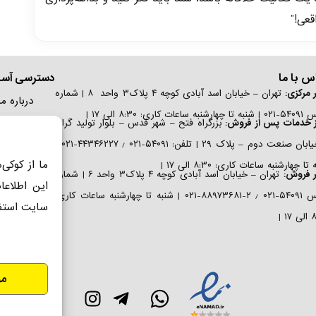
قعی!”
س با ما
دسترسی آسا
 مرکزی:
تهران – خیابان اسد آبادی کوچه ۴ پلاک۳ واحد ۸ | شماره
درباره ما
به ساعات کاری: ۸:۳۰ الی ۱۷ |
تماس با 
ز خدمات پس از فروش:
بزرگراه فتح – شهر قدس – بلوار تولید گران
نظرسنج
– خیابان صنعت دوم – پلاک ۲۹ | تلفن: ۵۴۰۹۱-۰۲۱ ٫ ۴۴۳۴۶۲۲۷-۰۲۱ |
ما از کوکی‌
دریافت ک
تا چهارشنبه ساعات کاری: ۸:۳۰ الی ۱۷ |
ر فروش:
تهران – خیابان اسد آبادی کوچه ۴ پلاک۳ واحد ۶ | شماره
این اطلاعا
ثبت و فع
تماس ۵۴۰۹۱-۰۲۱ ٫ ۲-۸۸۹۷۳۶۸۱-۰۲۱ | شنبه تا چهارشنبه ساعات کاری:
سایت استف
۱ |
مو