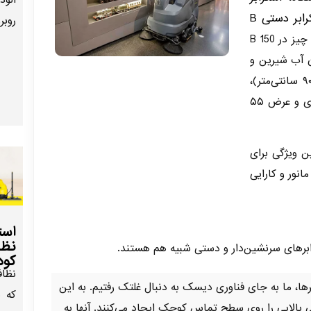
آلود
اسکرابر دستی B
روبر
است. در حالی که همه چیز در B 150
ن آب شیرین و
کثیف ۱۵۰ لیتر، عرض کار ۹۰ سانتی‌متر)،
B 40 دارای مخزن ۴۰ لیتری و عرض ۵۵
ن ویژگی برای
انور و کارایی
است
نظا
رابرهای سرنشین‌دار و دستی شبیه هم هستند.
کود
نظاف
ها، ما به جای فناوری دیسک به دنبال غلتک رفتیم. به این
که ب
 بالایی را روی سطح تماس کوچک ایجاد می‌کنند. آنها به